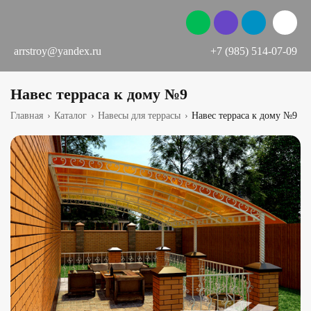
arrstroy@yandex.ru
+7 (985) 514-07-09
Навес терраса к дому №9
Главная
›
Каталог
›
Навесы для террасы
›
Навес терраса к дому №9