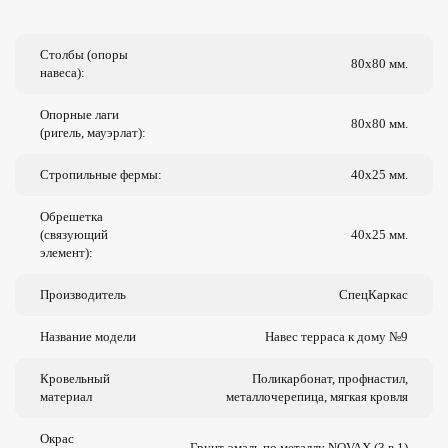
Столбы (опоры
80х80 мм.
навеса):
Опорные лаги
80х80 мм.
(ригель, мауэрлат):
Стропильные фермы:
40х25 мм.
Обрешетка
(связующий
40х25 мм.
элемент):
Производитель
СпецКаркас
Название модели
Навес терраса к дому №9
Кровельный
Поликарбонат, профнастил,
материал
металлочерепица, мягкая кровля
Окрас
Грунт-эмаль по металлу NOVAX (3 в 1)