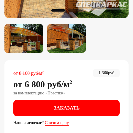
2
от
8 160
руб
/м
-
1 360
руб.
от
6 800
руб
/м
2
за комплектацию «
Престиж
»
ЗАКАЗАТЬ
Нашли дешевле?
Снизим цену