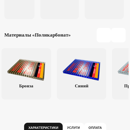
Материалы «Поликарбонат»
Бронза
Синий
Пр
ХАРАКТЕРИСТИКИ
УСЛУГИ
ОПЛАТА