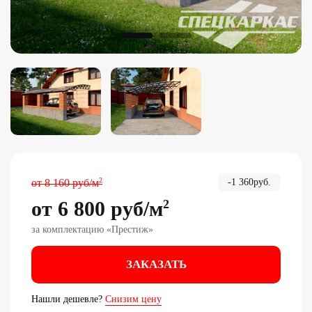
2
от
8 160
руб
/м
-
1 360
руб.
от
6 800
руб
/м
2
за комплектацию «
Престиж
»
ЗАКАЗАТЬ
Нашли дешевле?
Снизим цену