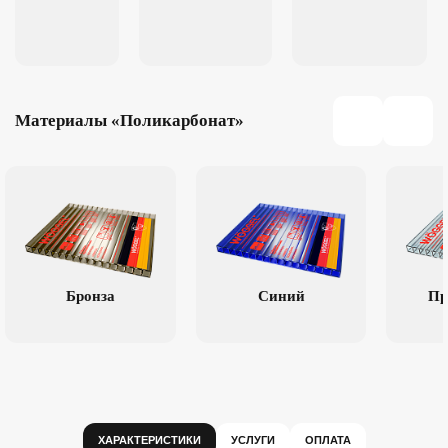
Материалы «Поликарбонат»
Бронза
Синий
Пр
ХАРАКТЕРИСТИКИ
УСЛУГИ
ОПЛАТА