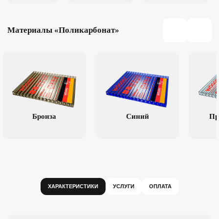
Материалы «Поликарбонат»
Бронза
Синий
Пр
ХАРАКТЕРИСТИКИ
УСЛУГИ
ОПЛАТА