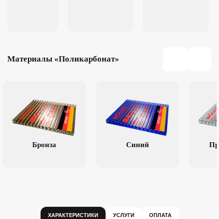
Материалы «Поликарбонат»
Бронза
Синий
Пр
ХАРАКТЕРИСТИКИ
УСЛУГИ
ОПЛАТА